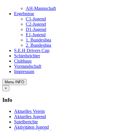
AH-Mannschaft
Ergebnisse
C1-Jugend
C2-Jugend
D1-Jugend
E1-Jugend
1. Bundesliga
2. Bundesliga
S.E.H Drivers Cup
Schiedsrichter
Clubhaus
Vorstandschaft
Impressum
Menu
INFO
×
Info
Aktuelles Verein
Aktuelles Jugend
Spielberichte
Aktivitäten Jugend