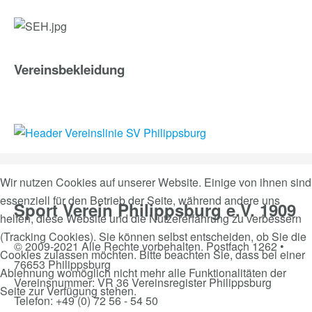
Vereinsbekleidung
Wir nutzen Cookies auf unserer Website. Einige von ihnen sind
essenziell für den Betrieb der Seite, während andere uns
Sport Verein Philippsburg e.V. 1909
helfen, diese Website und die Nutzererfahrung zu verbessern
(Tracking Cookies). Sie können selbst entscheiden, ob Sie die
© 2009-2021 Alle Rechte vorbehalten. Postfach 1262 •
Cookies zulassen möchten. Bitte beachten Sie, dass bei einer
76653 Philippsburg
Ablehnung womöglich nicht mehr alle Funktionalitäten der
Vereinsnummer: VR 36 Vereinsregister Philippsburg
Seite zur Verfügung stehen.
Telefon: +49 (0) 72 56 - 54 50