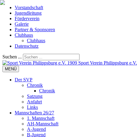
Vorstandschaft
Jugendleitung
Förderverein
Galerie
Partner & Sponsoren
Clubhaus
Clubhaus
Datenschutz
Suchen ...
Sport Verein Philippsburg e.V
MENÜ
Der SVP
Chronik
Chronik
Satzung
Anfahrt
Links
Mannschaften 26/27
1. Mannschaft
AH-Mannschaft
A-Jugend
B-Jugend