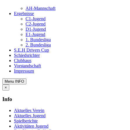
AH-Mannschaft
Ergebnisse
C1-Jugend
C2-Jugend
D1-Jugend
E1-Jugend
1. Bundesliga
2. Bundesliga
S.E.H Drivers Cup
Schiedsrichter
Clubhaus
Vorstandschaft
Impressum
Menu
INFO
×
Info
Aktuelles Verein
Aktuelles Jugend
Spielberichte
Aktivitäten Jugend