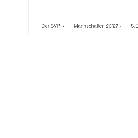
Philippsburg e.V.
1909
Der SVP
Mannschaften 26/27
S.E